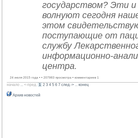
государством? Эти и 
волнуют сегодня наше
этом свидетельствую
поступающие от пацие
службу Лекарственно
информационно-анали
центра.
24 июля 2015 года •
• 207983 просмотра • комментариев 1
начало
... 
<-пред.
1
2
3
4
5
6
7
след.->
... 
конец
Архив новостей