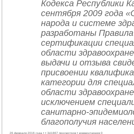
Кодекса Республики К
сентября 2009 года «
народа и системе здр
разработаны Правила
сертификации специа
области здравоохране
выдачи и отзыва свид
присвоении квалифик
категории для специа
области здравоохране
исключением специал
санитарно-эпидемиол
благополучия населен
26 февраля 2016 года •
• 341867 просмотров • комментариев 0