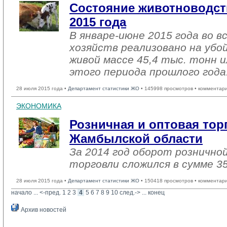
Состояние животноводст
2015 года
В январе-июне 2015 года во в
хозяйств реализовано на убо
живой массе 45,4 тыс. тонн 
этого периода прошлого года
28 июля 2015 года •
Департамент статистики ЖО
• 145998 просмотров • комментар
ЭКОНОМИКА
Розничная и оптовая тор
Жамбылской области
За 2014 год оборот рознично
торговли сложился в сумме 35
28 июля 2015 года •
Департамент статистики ЖО
• 150418 просмотров • комментар
начало
... 
<-пред.
1
2
3
4
5
6
7
8
9
10
след.->
... 
конец
Архив новостей