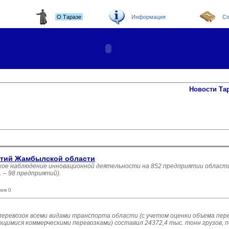
О Таразе
Информация
Сп
Новости Та
ятий Жамбылской области
кое наблюдение инновационной деятельности на 852 предприятии области
 – 98 предприятий).
иев 0
оперевозок всеми видами транспорта области (с учетом оценки объема пер
имися коммерческими перевозками) составил 24372,4 тыс. тонн грузов, п