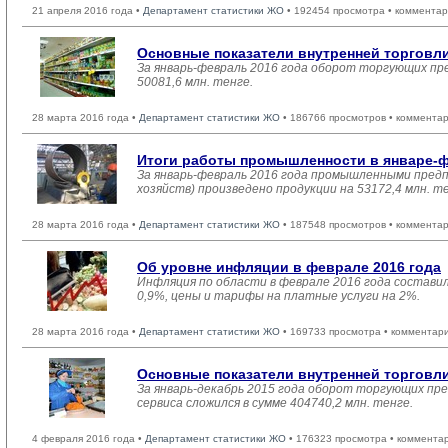
21 апреля 2016 года •
Департамент статистики ЖО
• 192454 просмотра • комментар
Основные показатели внутренней торговл
За январь-февраль 2016 года оборот торгующих пр
50081,6 млн. тенге.
28 марта 2016 года •
Департамент статистики ЖО
• 186766 просмотров • комментар
Итоги работы промышленности в январе-ф
За январь-февраль 2016 года промышленными предп
хозяйств) произведено продукции на 53172,4 млн. т
28 марта 2016 года •
Департамент статистики ЖО
• 187548 просмотров • комментар
Об уровне инфляции в феврале 2016 года
Инфляция по области в феврале 2016 года состави
0,9%, цены и тарифы на платные услуги на 2%.
28 марта 2016 года •
Департамент статистики ЖО
• 169733 просмотра • комментар
Основные показатели внутренней торговл
За январь-декабрь 2015 года оборот торгующих пр
сервиса сложился в сумме 404740,2 млн. тенге.
4 февраля 2016 года •
Департамент статистики ЖО
• 176323 просмотра • коммента