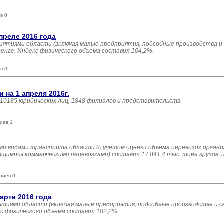
в 0
преле 2016 года
иятиями области (включая малые предприятия, подсобные производства и
тенге. Индекс физического объема составил 104,2%.
в 0
на 1 апреля 2016г.
 10185 юридических лиц, 1848 филиалов и представительств.
иев 1
еми видами транспорта области (с учетом оценки объема перевозок органи
имися коммерческими перевозками) составил 17 841,4 тыс. тонн грузов, 
риев 0
арте 2016 года
тиями области (включая малые предприятия, подсобные производства и с
кс физического объема составил 102,2%.