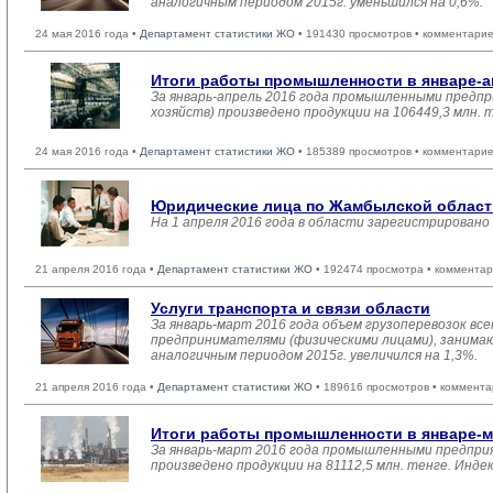
аналогичным периодом 2015г. уменьшился на 0,6%.
24 мая 2016 года •
Департамент статистики ЖО
• 191430 просмотров • комментарие
Итоги работы промышленности в январе-а
За январь-апрель 2016 года промышленными предпр
хозяйств) произведено продукции на 106449,3 млн. 
24 мая 2016 года •
Департамент статистики ЖО
• 185389 просмотров • комментарие
Юридические лица по Жамбылской области 
На 1 апреля 2016 года в области зарегистрировано
21 апреля 2016 года •
Департамент статистики ЖО
• 192474 просмотра • комментар
Услуги транспорта и связи области
За январь-март 2016 года объем грузоперевозок вс
предпринимателями (физическими лицами), занимающ
аналогичным периодом 2015г. увеличился на 1,3%.
21 апреля 2016 года •
Департамент статистики ЖО
• 189616 просмотров • коммента
Итоги работы промышленности в январе-м
За январь-март 2016 года промышленными предприя
произведено продукции на 81112,5 млн. тенге. Инде