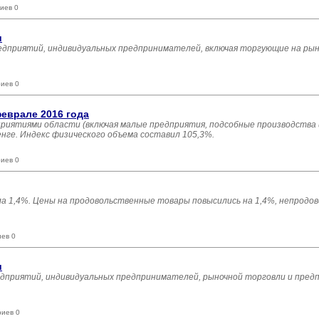
иев 0
и
едприятий, индивидуальных предпринимателей, включая торгующие на рынк
иев 0
еврале 2016 года
риятиями области (включая малые предприятия, подсобные производства
енге. Индекс физического объема составил 105,3%.
иев 0
ла 1,4%. Цены на продовольственные товары повысились на 1,4%, непрод
иев 0
и
едприятий, индивидуальных предпринимателей, рыночной торговли и пред
риев 0