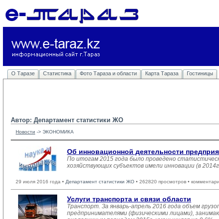
О Таразе
Статистика
Фото Тараза и области
Карта Тараза
Гостиницы
Автор: Департамент статистики ЖО
Новости
-> 
ЭКОНОМИКА
Об инновационной деятельности предпри
По итогам 2015 года было проведено статистичес
хозяйствующих субъектов имели инновации (в 2014г.
29 июля 2016 года •
Департамент статистики ЖО
• 262820 просмотров • комментар
Услуги транспорта и связи области
Транспорт. За январь-апрель 2016 года объем груз
предпринимателями (физическими лицами), занимающ