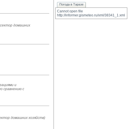
Погода в Таразе
Cannot open file 
http://informer.gismeteo.ru/xml/38341_1.xml
 сектор домашних
зациями и
по сравнению с
ектор домашних хозяйств)