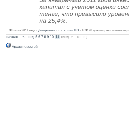
капитал с учетом оценки сос
тенге, что превысило уровень
на 25,4%.
30 июня 2011 года •
Департамент статистики ЖО
• 163198 просмотров • комментари
начало
... 
<-пред.
5
6
7
8
9
10
11
след.->
... 
конец
Архив новостей