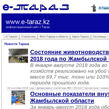
О Тара
О Таразе
Статистика
Фото Тараза и области
Карта Тараза
Гостиницы
Новости Тараза
Состояние животноводства
2018 года по Жамбылской
В январе-августе 2018 года во
хозяйств реализовано на убой
массе 69,7 тыс. тонн или 103%
периода прошлого года.
18 сентября 2018 года •
Департамент статистики ЖО
• 2810417 просмотров • комме
Основные показатели вну
Жамбылской области
За январь-август 2018 года о