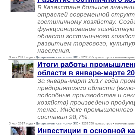
В Казахстане большое значен
отраслей современной структ
гостиничному хозяйству. Созд
функционирование хозяйствую
области гостиничного хозяйст
развитием торгового, культур
населения.
3 мая 2017 года •
Департамент статистики ЖО
• 3235755 просмотров • комментарие
Итоги работы промышлен
области в январе-марте 20
За январь-март 2017 года пр
предприятиями области (вклю
подсобные производства и се
хозяйств) произведено продукц
тенге. Индекс промышленного
составил 98,7%.
3 мая 2017 года •
Департамент статистики ЖО
• 3233558 просмотров • комментарие
Инвестиции в основной ка