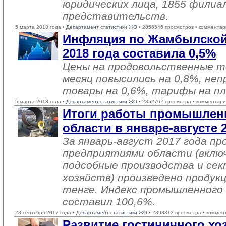
юридических лица, 1855 филиа
представительств.
5 марта 2018 года •
Департамент статистики ЖО
• 2856546 просмотров • комментар
Инфляция по Жамбылской
2018 года составила 0,5%
Цены на продовольственные т
месяц повысились на 0,8%, не
товары на 0,6%, тарифы на пл
5 марта 2018 года •
Департамент статистики ЖО
• 2852762 просмотра • комментари
Итоги работы промышлен
области в январе-августе 
За январь-август 2017 года 
предприятиями области (вклю
подсобные производства и се
хозяйств) произведено продукц
тенге. Индекс промышленного
составил 100,6%.
28 сентября 2017 года •
Департамент статистики ЖО
• 2893313 просмотра • коммен
Развитие гостиничного хоз