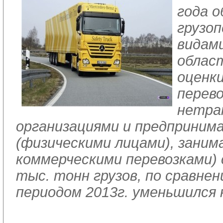
года 
грузоп
видам
облас
оценк
перево
нетра
организациями и предприним
(физическими лицами), зани
коммерческими перевозками) 
тыс. тонн грузов, по сравне
периодом 2013г. уменьшился 