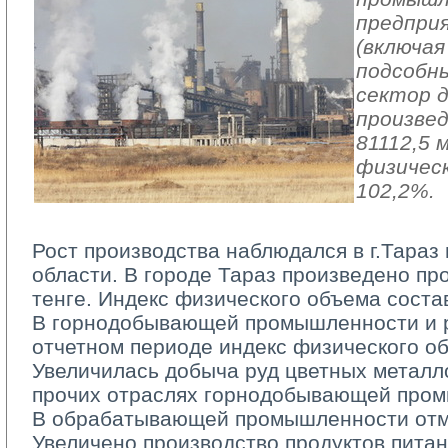
предпри
(включая
подсобн
сектор 
произвед
81112,5 
физичес
102,2%.
Рост производства наблюдался в г.Тараз
области. В городе Тараз произведено пр
тенге. Индекс физического объема соста
В горнодобывающей промышленности и ра
отчетном периоде индекс физического о
Увеличилась добыча руд цветных металло
прочих отраслях горнодобывающей про
В обрабатывающей промышленности отмеч
Увеличено производство продуктов питан