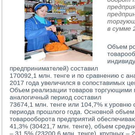
предпри
предпри
торгующ
в сумме 
Объем р
товарооб
индивид
предпринимателей) составил
170092,1 млн. тенге и по сравнению с а
2017 года увеличился в сопоставимых це
Объем реализации товаров торгующими п
аналогичный период составил
73674,1 млн. тенге или 104,7% к уровню 
периода прошлого года. Основной объем
товарооборота предприятий обеспечива
41,3% (30421,7 млн. тенге), объем средн
– 31,5% (23200,6 млн. тенге), крупных – 