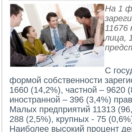
На 1 ф
зарег
11676
лица, 
предс
С госу
формой собственности зареги
1660 (14,2%), частной – 9620 
иностранной – 396 (3,4%) пра
Малых предприятий 11313 (96,
288 (2,5%), крупных - 75 (0,6%
Наиболее высокий процент де