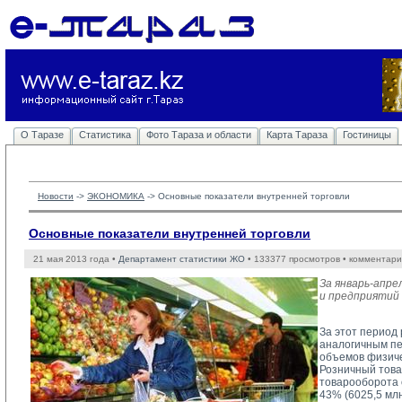
О Таразе
Статистика
Фото Тараза и области
Карта Тараза
Гостиницы
Новости
-> 
ЭКОНОМИКА
-> 
Основные показатели внутренней торговли
Основные показатели внутренней торговли
21 мая 2013 года •
Департамент статистики ЖО
• 133377 просмотров • комментари
За январь-апр
и предприятий 
За этот период 
аналогичным пе
объемов физиче
Розничный това
товарооборота 
43% (6025,5 млн