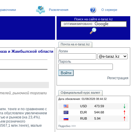
равочники
Развлечения
О сервере
Поиск на сайте e-taraz.kz
Новости
Новости e-taraz
Телефоный справочник
Видеоконференция
Почта на e-taraz.kz
Погода в Таразе
Замечания и предложения
Чат
Организации
Форум
Курсы валют
Web
раза и Жамбылской области
Логин
Пароль
Регистрация
Официальный курс валют
ателей, рыночной торговли
Дата обновления: 01/08/2026 08:44:32
USD
473.59
лн. тенге и по сравнению с
EUR
544.68
ота обусловлен увеличением
ю и рынков (на 23,4%).
RUB
5.94
ем розничного 
567,1 млн.тенге), малые
Подробно >>>