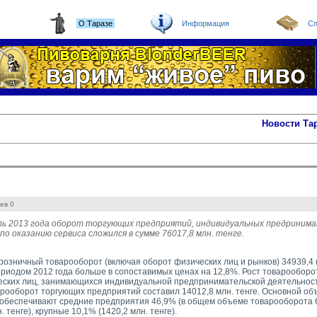
О Таразе
Информация
Сп
Новости Та
ев 0
ель 2013 года оборот торгующих предприятий, индивидуальных предриним
по оказанию сервиса сложился в сумме 76017,8 млн. тенге.
розничный товарооборот (включая оборот физических лиц и рынков) 34939,4 м
риодом 2012 года больше в сопоставимых ценах на 12,8%. Рост товарообор
ских лиц, занимающихся индивидуальной предпринимательской деятельность
рооборот торгующих предприятий составил 14012,8 млн. тенге. Основной объ
обеспечивают средние предприятия 46,9% (в общем объеме товарооборота 6
. тенге), крупные 10,1% (1420,2 млн. тенге).