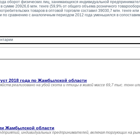
года оборот физических лиц, занимающихся индивидуальной предпринимател
в сумме 20926,6 млн. тенге (59,9% от общего объема розничного товарооборо
отребительских товаров в оптовой торговле составил 39030,7 млн. тенге или
г и по сравнению с аналогичным периодом 2012 года уменьшился в сопоставим
нтарии 
густ 2018 года по Жамбылской области
зяйств реализовано на убой скота и птицы в живой массе 69,7 тыс. тонн и
вли Жамбылской области
едприятий, индивидуальных предпринимателей, включая торгующих на рын