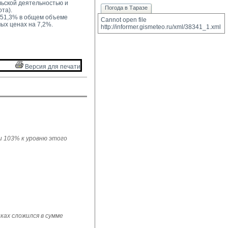
ьской деятельностью и 
Погода в Таразе
та).
 51,3% в общем объеме 
Cannot open file 
ых ценах на 7,2%.
http://informer.gismeteo.ru/xml/38341_1.xml
Версия для печати 
ли 103% к уровню этого
ках сложился в сумме