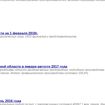
едприятий, индивидуальных предпринимателей, включая торгующих на рын
и на 1 февраля 2018г.
юридических лица, 1855 филиалов и представительств.
й области в январе-августе 2017 года
приятиями области (включая малые предприятия, подсобные производства
н. тенге. Индекс промышленного производства составил 100,6%.
ль 2016 года
ительных работ (услуг), с учетом оценки составил 40997,1 млн. тенге. И