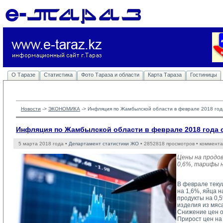
О Таразе
Статистика
Фото Тараза и области
Карта Тараза
Гостиницы
Новости
-> 
ЭКОНОМИКА
-> 
Инфляция по Жамбылской области в феврале 2018 год
Инфляция по Жамбылской области в феврале 2018 года 
5 марта 2018 года •
Департамент статистики ЖО
• 2852818 просмотров • коммента
Цены на продо
0,6%, тарифы н
В феврале теку
на 1,6%, яйца н
продукты на 0,
изделия из мяса
Снижение цен о
Прирост цен на