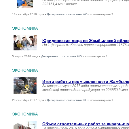
За январь-август 2018 года оборот торгующих пр
293151,4 млн. тенге.
18 сентября 2018 года •
Департамент статистики ЖО
• комментариев 3
ЭКОНОМИКА
Юридические лица по Жамбылской област
На 1 февраля в области зарегистрировано 11676 
5 марта 2018 года •
Департамент статистики ЖО
• комментариев 4
ЭКОНОМИКА
Итоги работы промышленности Жамбылско
За январь-август 2017 года промышленными пред
хозяйств) произведено продукции на 226850,3 мл
28 сентября 2017 года •
Департамент статистики ЖО
• комментариев 1
ЭКОНОМИКА
Объем строительных работ за январь-ию
За январь-июль 2016 года объем выполненных стро