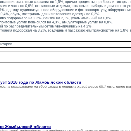
домашние животные составил по 1,5%, прочие предметы, приборы и товары л
лия и часы по 0,9%, стеклянные изделия, столовые приборы и домашнюю ут
,7%, одежду, аудиовизуальное оборудование и фотоаппаратуру, оборудовани
0,4%, обувь, материалы для изготовления одежды по 0,2%.
иво подорожало на 2,3%, бензин на 2,1%, уголь каменный на 0,8%.
 почтовые услуги повысился на 4,3%, амбулаторные услуги на 0,8%.
й по распределительным сетям уве-личились на 4,2%.
тояния подорожал на 3,2%, воздушным пассажирским транспортом на 1,8%,
нтарии 
густ 2018 года по Жамбылской области
зяйств реализовано на убой скота и птицы в живой массе 69,7 тыс. тонн и
вли Жамбылской области