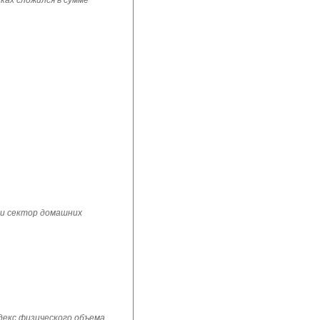
ках сложился в сумме
 и сектор домашних
ндекс физического объема