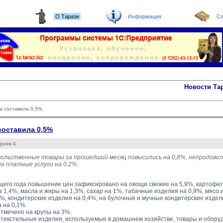
О Таразе
Информация
Сп
Новости Та
а составила 0,5%
составила 0,5%
риев 4
вольственные товары за прошедший месяц повысились на 0,8%, непродово
а платные услуги на 0,2%.
щего года повышение цен зафиксировано на овощи свежие на 5,9%, картофел
а 1,4%, масла и жиры на 1,3%, сахар на 1%, табачные изделия на 0,9%, мясо 
5%, кондитерские изделия на 0,4%, на булочные и мучные кондитерские издел
 на 0,1%.
тмечено на крупы на 3%.
 текстильные изделия, используемые в домашнем хозяйстве, товары и оборудо