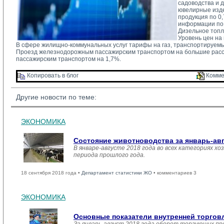
садоводства и 
ювелирные изде
продукция по 0
информации по 
Дизельное топл
Уровень цен на
В сфере жилищно-коммунальных услуг тарифы на газ, транспортируемы
Проезд железнодорожным пассажирским транспортом на большие расс
пассажирским транспортом на 1,7%.
Копировать в блог 
Комме
Другие новости по теме:
ЭКОНОМИКА
Состояние животноводства за январь-ав
В январе-августе 2018 года во всех категориях хо
периода прошлого года.
18 сентября 2018 года •
Департамент статистики ЖО
• комментариев 3
ЭКОНОМИКА
Основные показатели внутренней торго