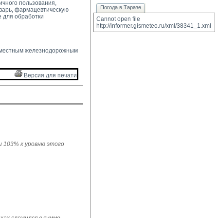
ичного пользования,
Погода в Таразе
варь, фармацевтическую
е для обработки
Cannot open file 
http://informer.gismeteo.ru/xml/38341_1.xml
 местным железнодорожным 
Версия для печати 
ли 103% к уровню этого