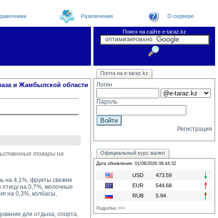
равочники
Развлечения
О сервере
Поиск на сайте e-taraz.kz
Новости
Новости e-taraz
Телефоный справочник
Видеоконференция
Почта на e-taraz.kz
Погода в Таразе
Замечания и предложения
Чат
Организации
Форум
Курсы валют
Web
раза и Жамбылской области
Логин
Пароль
Регистрация
Официальный курс валют
льственные товары на
Дата обновления: 01/08/2026 08:44:32
USD
473.59
ь на 4,1%, фрукты свежие
EUR
544.68
и птицу на 0,7%, молочные
ия на 0,3%, колбасы,
RUB
5.94
Подробно >>>
вание для отдыха, спорта, 