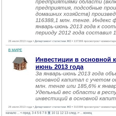
предприятиями области (вкл
предприятия, подсобные про
домашних хозяйств) произвед
116388,1 млн. тенге. Индекс 
январь-июнь 2013 года к со
периоду 2012 года составил 
26 июля 2013 года •
Департамент статистики ЖО
• 137369 просмотров • комментар
В МИРЕ
Инвестиции в основной к
июнь 2013 года
За январь-июнь 2013 года об
основной капитал с учетом о
млн. тенге или 185,6% к янва
Удельный вес области в респ
инвестиций в основной капит
26 июля 2013 года •
Департамент статистики ЖО
• 310399 просмотров • комментар
начало
... 
<-пред.
3
4
5
6
7
8
9
10
11
12
13
след.->
... 
конец