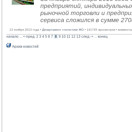
предприятий, индивидуальны
рыночной торговли и предпри
сервиса сложился в сумме 270
13 ноября 2013 года •
Департамент статистики ЖО
• 141745 просмотров • коммента
начало
... 
<-пред.
2
3
4
5
6
7
8
9
10
11
12
13
след.->
... 
конец
Архив новостей