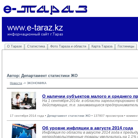
О Таразе
Статистика
Фото Тараза и области
Карта Тараза
Гостиницы
Автор: Департамент статистики ЖО
Новости
-> 
ЭКОНОМИКА
О наличии субъектов малого и среднего пр
На 1 сентября 2014г. в области зарегистрировано 
действующие, т.е. занимающиеся предприниматель
17 сентября 2014 года •
Департамент статистики ЖО
• 137807 просмотров • коммен
Об уровне инфляции в августе 2014 года
Инфляция по области в августе 2014 года к предыд
непродовольственные товары увеличились на 1,1% и