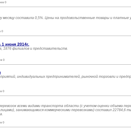
иев 0
у месяцу составила 0,5%. Цены на продовольственные товары и платные ус
в 0
 1 июня 2014г.
а, 1876 филиалов и представительств.
в 0
и
дприятий, индивидуальных предпринимателей, рыночной торговли и предп
в 0
зоперевозок всеми видами транспорта области (с учетом оценки объема п
ицами), занимающимися коммерческими перевозками) составил 22784,6 тыс
а.
в 0