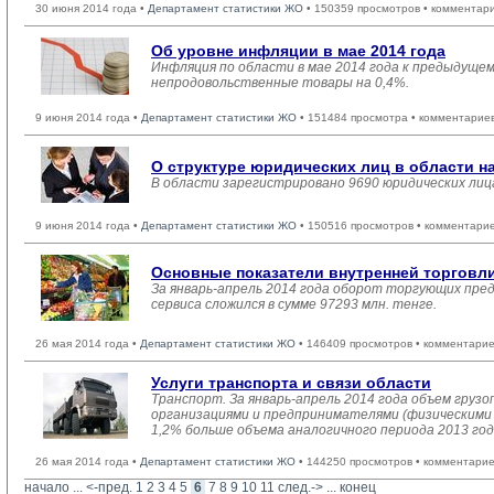
30 июня 2014 года •
Департамент статистики ЖО
• 150359 просмотров • комментар
Об уровне инфляции в мае 2014 года
Инфляция по области в мае 2014 года к предыдущем
непродовольственные товары на 0,4%.
9 июня 2014 года •
Департамент статистики ЖО
• 151484 просмотра • комментарие
О структуре юридических лиц в области на
В области зарегистрировано 9690 юридических лиц
9 июня 2014 года •
Департамент статистики ЖО
• 150516 просмотров • комментарие
Основные показатели внутренней торговл
За январь-апрель 2014 года оборот торгующих пре
сервиса сложился в сумме 97293 млн. тенге.
26 мая 2014 года •
Департамент статистики ЖО
• 146409 просмотров • комментарие
Услуги транспорта и связи области
Транспорт. За январь-апрель 2014 года объем гру
организациями и предпринимателями (физическими л
1,2% больше объема аналогичного периода 2013 год
26 мая 2014 года •
Департамент статистики ЖО
• 144250 просмотров • комментарие
начало
... 
<-пред.
1
2
3
4
5
6
7
8
9
10
11
след.->
... 
конец