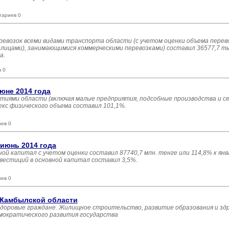
тариев 0
перевозок всеми видами транспорта области (с учетом оценки объема пер
ицами), занимающимися коммерческими перевозками) составил 36577,7 тыс
а.
в 0
юне 2014 года
тиями области (включая малые предприятия, подсобные производства и с
екс физического объема составил 101,1%.
иев 0
-июнь 2014 года
ной капитал с учетом оценки составил 87740,7 млн. тенге или 114,8% к ян
вестиций в основной капитал составил 3,5%.
иев 0
 Жамбылской области
здоровые граждане. Жилищное строительство, развитие образования и зд
емократического развития государства