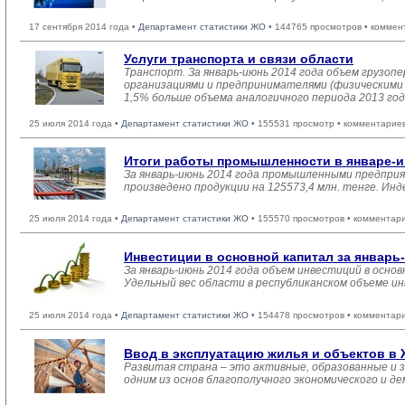
17 сентября 2014 года •
Департамент статистики ЖО
• 144765 просмотров • коммен
Услуги транспорта и связи области
Транспорт. За январь-июнь 2014 года объем грузо
организациями и предпринимателями (физическими л
1,5% больше объема аналогичного периода 2013 год
25 июля 2014 года •
Департамент статистики ЖО
• 155531 просмотр • комментарие
Итоги работы промышленности в январе-и
За январь-июнь 2014 года промышленными предприя
произведено продукции на 125573,4 млн. тенге. Инд
25 июля 2014 года •
Департамент статистики ЖО
• 155570 просмотров • комментар
Инвестиции в основной капитал за январь
За январь-июнь 2014 года объем инвестиций в основ
Удельный вес области в республиканском объеме ин
25 июля 2014 года •
Департамент статистики ЖО
• 154478 просмотров • комментар
Ввод в эксплуатацию жилья и объектов в
Развитая страна – это активные, образованные и 
одним из основ благополучного экономического и д