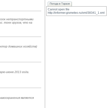
Погода в Таразе
Cannot open file 
http://informer.gismeteo.ru/xml/38341_1.xml
евозок нетранспортными
. тонн грузов, что на
ектор домашних хозяйств)
варю-июню 2013 года.
равоохранения является