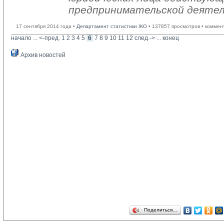
предпринимательской деяте
17 сентября 2014 года •
Департамент статистики ЖО
• 137857 просмотров • коммен
начало
... 
<-пред.
1
2
3
4
5
6
7
8
9
10
11
12
след.->
... 
конец
Архив новостей
Поделиться…